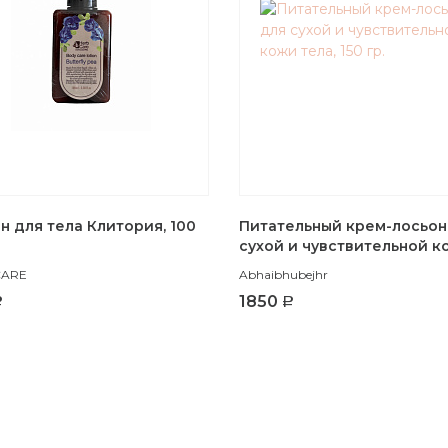
В корзину
В корзину
н для тела Клитория, 100
Питательный крем-лосьон
сухой и чувствительной к
тела, 150 гр.
CARE
Abhaibhubejhr
1850