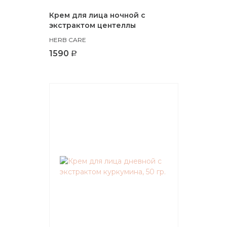
Крем для лица ночной с
экстрактом центеллы
азиатской Herb Care (50 грамм).
HERB CARE
1590